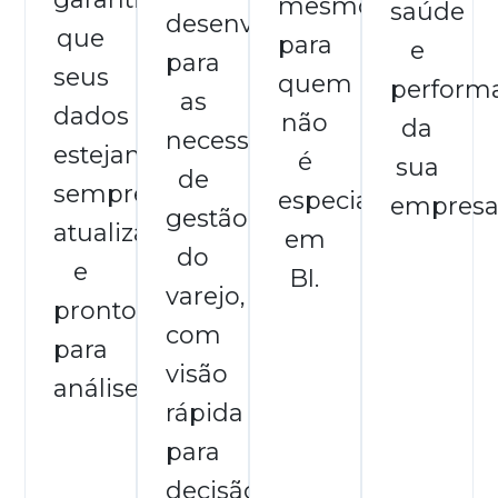
mesmo
saúde
desenvolvidos
que
para
e
para
seus
quem
perform
as
dados
não
da
necessidades
estejam
é
sua
de
sempre
especialista
empresa
gestão
atualizados
em
do
e
BI.
varejo,
prontos
com
para
visão
análise.
rápida
para
decisão.