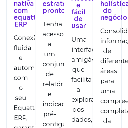
nativa
estratégicos
holístic
e
com
prontos
do
fácil
equattro
negócio
de
ERP
Tenha
usar
Consolid
acesso
Conexão
Uma
informa
a
fluida
interface
de
um
e
amigável
diferent
conjunto
automática
que
áreas
de
com
facilita
para
relatórios
o
a
uma
e
seu
exploração
compre
indicadores
Equattro
dos
complet
pré-
ERP,
dados,
da
configurados,
garantindo