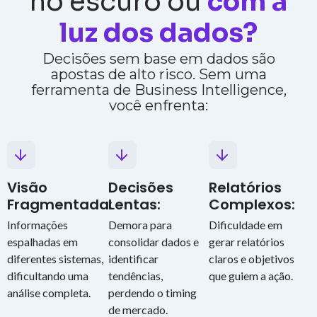
no escuro ou
com a
luz dos dados?
Decisões sem base em dados são
apostas de alto risco. Sem uma
ferramenta de Business Intelligence,
você enfrenta:
Visão
Decisões
Relatórios
Fragmentada:
Lentas:
Complexos:
Informações
Demora para
Dificuldade em
espalhadas em
consolidar dados e
gerar relatórios
diferentes sistemas,
identificar
claros e objetivos
dificultando uma
tendências,
que guiem a ação.
análise completa.
perdendo o timing
de mercado.