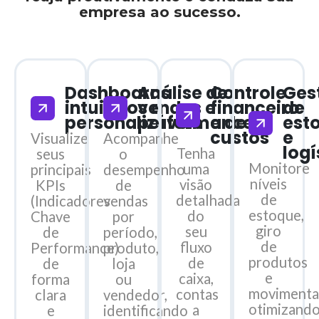
empresa ao sucesso.
Dashboards
Análise de
Controle
Ges
intuitivos e
vendas e
financeiro
de
personalizáveis
performance
e de
est
custos
e
Visualize
Acompanhe
logí
Tenha
seus
o
Monitore
uma
principais
desempenho
níveis
visão
KPIs
de
de
detalhada
(Indicadores
vendas
estoque,
do
Chave
por
giro
seu
de
período,
de
fluxo
Performance)
produto,
produtos
de
de
loja
e
caixa,
forma
ou
movimenta
contas
clara
vendedor,
otimizand
a
e
identificando