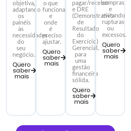
compras
pagar/receber
objetiva,
o que
e
e DRE
adaptando
funciona
evitando
(Demonstrativo
os
e
rupturas
de
painéis
onde
ou
Resultado
às
é
excessos.
do
necessidades
preciso
Exercício)
do
ajustar.
Quero
Gerencial,
seu
saber
Quero
para
negócio.
mais
saber
uma
mais
Quero
gestão
saber
financeira
mais
sólida.
Quero
saber
mais