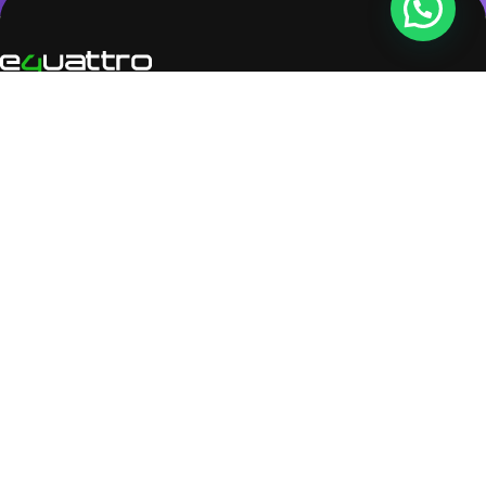
PRODUTOS EQUATTRO
Equattro ERP
Equattro Vision
Equattro Pay
Equattro Decisium
Equattro Hardware
Equattro Go
Equattro Consult
Equattro Academy
EQUATTRO
Nossa História
Trabalhe Conosco
Programa de Parcerias
ATENDIMENTO
Central de Ajuda